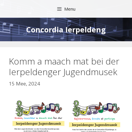
Skip
Menu
to
content
Concordia Ierpeldeng
Komm a maach mat bei der
Ierpeldenger Jugendmusek
15 Mee, 2024