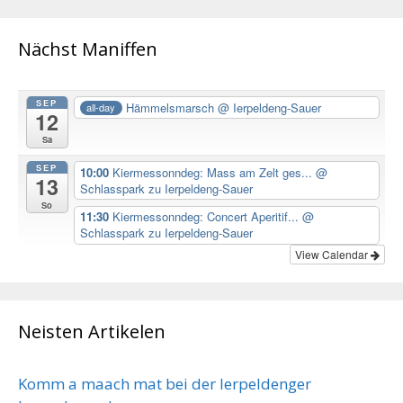
Nächst Maniffen
SEP
Hämmelsmarsch
@ Ierpeldeng-Sauer
all-day
12
Sa
SEP
10:00
Kiermessonndeg: Mass am Zelt ges...
@
13
Schlasspark zu Ierpeldeng-Sauer
So
11:30
Kiermessonndeg: Concert Aperitif...
@
Schlasspark zu Ierpeldeng-Sauer
View Calendar
Neisten Artikelen
Komm a maach mat bei der Ierpeldenger