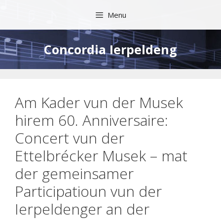
Skip
Menu
to
content
Concordia Ierpeldeng
Am Kader vun der Musek
hirem 60. Anniversaire:
Concert vun der
Ettelbrécker Musek – mat
der gemeinsamer
Participatioun vun der
Ierpeldenger an der