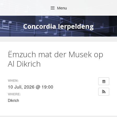
Skip
Menu
to
content
Concordia Ierpeldeng
Ëmzuch mat der Musek op
Al Dikrich
WHEN:
10 Juli, 2026 @ 19:00
WHERE:
Dikrich