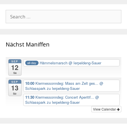
Search
for:
Nächst Maniffen
SEP
Hämmelsmarsch
@ Ierpeldeng-Sauer
all-day
12
Sa
SEP
10:00
Kiermessonndeg: Mass am Zelt ges...
@
13
Schlasspark zu Ierpeldeng-Sauer
So
11:30
Kiermessonndeg: Concert Aperitif...
@
Schlasspark zu Ierpeldeng-Sauer
View Calendar