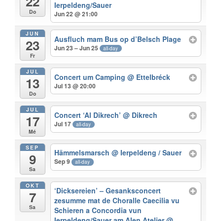
22
Ierpeldeng/Sauer
Do
Jun 22 @ 21:00
JUN
Ausfluch mam Bus op d’Belsch Plage
23
Jun 23 – Jun 25
all-day
Fr
JUL
Concert um Camping
@ Ettelbréck
13
Jul 13 @ 20:00
Do
JUL
Concert ‘Al Dikrech’
@ Dikrech
17
Jul 17
all-day
Mé
SEP
Hämmelsmarsch
@ Ierpeldeng / Sauer
9
Sep 9
all-day
Sa
OKT
‘Dicksereien’ – Gesanksconcert
7
zesumme mat de Choralle Caecilia vu
Sa
Schieren a Concordia vun
Ierpeldeng/Sauer am Alen Atelier
@