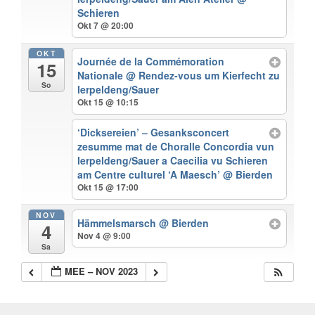
Schieren
Okt 7 @ 20:00
OKT
Journée de la Commémoration
15
Nationale
@ Rendez-vous um Kierfecht zu
So
Ierpeldeng/Sauer
Okt 15 @ 10:15
‘Dicksereien’ – Gesanksconcert
zesumme mat de Choralle Concordia vun
Ierpeldeng/Sauer a Caecilia vu Schieren
am Centre culturel ‘A Maesch’
@ Bierden
Okt 15 @ 17:00
NOV
Hämmelsmarsch
@ Bierden
4
Nov 4 @ 9:00
Sa
MEE – NOV 2023