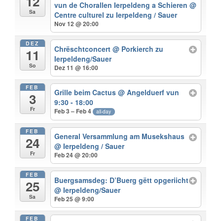
12
vun de Chorallen Ierpeldeng a Schieren
@
Sa
Centre culturel zu Ierpeldeng / Sauer
Nov 12 @ 20:00
DEZ
Chrëschtconcert
@ Porkierch zu
11
Ierpeldeng/Sauer
So
Dez 11 @ 16:00
FEB
Grille beim Cactus
@ Angelduerf vun
3
9:30 - 18:00
Fr
Feb 3 – Feb 4
all-day
FEB
General Versammlung am Musekshaus
24
@ Ierpeldeng / Sauer
Fr
Feb 24 @ 20:00
FEB
Buergsamsdeg: D’Buerg gëtt opgeriicht
25
@ Ierpeldeng/Sauer
Sa
Feb 25 @ 9:00
FEB