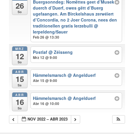
Buergsonndeg: Nomëttes geet d’Musek
26
duerch d’Duerf, owes gëtt d’Buerg
So
ugefaangen. Am Birckelshaus zerwéiert
d’Concordia, no 2 Joer Corona, nees den
traditionellen gratis Ierzebulli
@
Ierpeldeng/Sauer
Feb 26 @ 13:30
MRZ
Postlaf
@ Zéisseng
12
Mrz 12 @ 9:00
So
ABR
Hämmelsmarsch
@ Angelduerf
15
Abr 15 @ 9:00
Sa
ABR
Hämmelsmarsch
@ Angelduerf
16
Abr 16 @ 10:00
So
NOV 2022 – ABR 2023