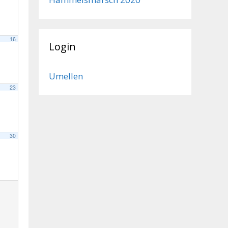
16
Login
Umellen
23
30