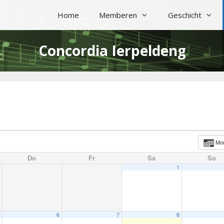
Home
Memberen
Geschicht
Concordia Ierpeldeng
Mo
Do
Fr
Sa
So
1
6
7
8