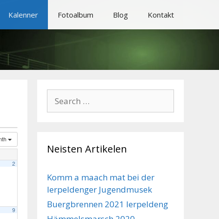
Kalenner
Fotoalbum
Blog
Kontakt
Search
for:
nth
Neisten Artikelen
2
Komm a maach mat bei der
Ierpeldenger Jugendmusek
Buergbrennen 2021 Ierpeldeng
9
Hämmelsmarsch 2020