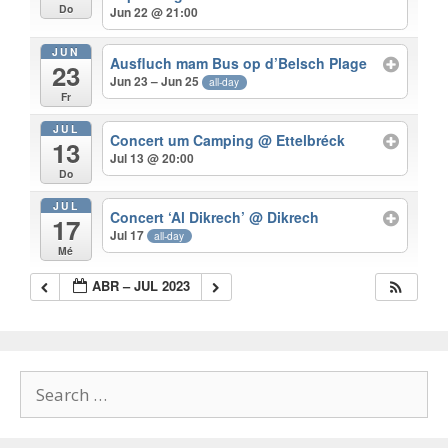
Do
Jun 22 @ 21:00
JUN
Ausfluch mam Bus op d’Belsch Plage
23
Jun 23 – Jun 25
all-day
Fr
JUL
Concert um Camping
@ Ettelbréck
13
Jul 13 @ 20:00
Do
JUL
Concert ‘Al Dikrech’
@ Dikrech
17
Jul 17
all-day
Mé
ABR – JUL 2023
Search
for: