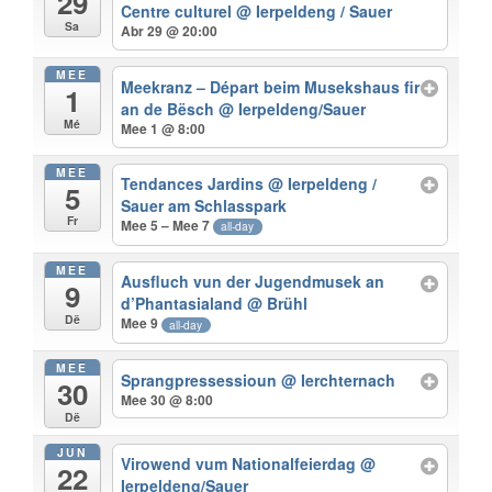
29
Centre culturel
@ Ierpeldeng / Sauer
Sa
Abr 29 @ 20:00
MEE
Meekranz – Départ beim Musekshaus fir
1
an de Bësch
@ Ierpeldeng/Sauer
Mé
Mee 1 @ 8:00
MEE
Tendances Jardins
@ Ierpeldeng /
5
Sauer am Schlasspark
Fr
Mee 5 – Mee 7
all-day
MEE
Ausfluch vun der Jugendmusek an
9
d’Phantasialand
@ Brühl
Dë
Mee 9
all-day
MEE
Sprangpressessioun
@ Ierchternach
30
Mee 30 @ 8:00
Dë
JUN
Virowend vum Nationalfeierdag
@
22
Ierpeldeng/Sauer