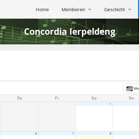
Home
Memberen
Geschicht
Concordia Ierpeldeng
Mo
Do
Fr
Sa
So
1
6
7
8