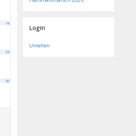
16
Login
Umellen
23
30