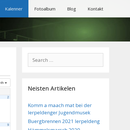
Kalenner
Fotoalbum
Blog
Kontakt
Search
for:
nth
Neisten Artikelen
2
Komm a maach mat bei der
Ierpeldenger Jugendmusek
Buergbrennen 2021 Ierpeldeng
9
Hämmelsmarsch 2020