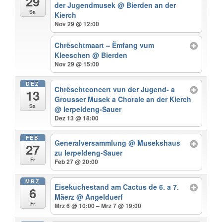
29
der Jugendmusek
@ Bierden an der
Sa
Kierch
Nov 29 @ 12:00
Chrëschtmaart – Ëmfang vum
Kleeschen
@ Bierden
Nov 29 @ 15:00
DEZ
Chrëschtconcert vun der Jugend- a
13
Grousser Musek a Chorale an der Kierch
Sa
@ Ierpeldeng-Sauer
Dez 13 @ 18:00
FEB
Generalversammlung
@ Musekshaus
27
zu Ierpeldeng-Sauer
Fr
Feb 27 @ 20:00
MRZ
Eisekuchestand am Cactus de 6. a 7.
6
Mäerz
@ Angelduerf
Fr
Mrz 6 @ 10:00 – Mrz 7 @ 19:00