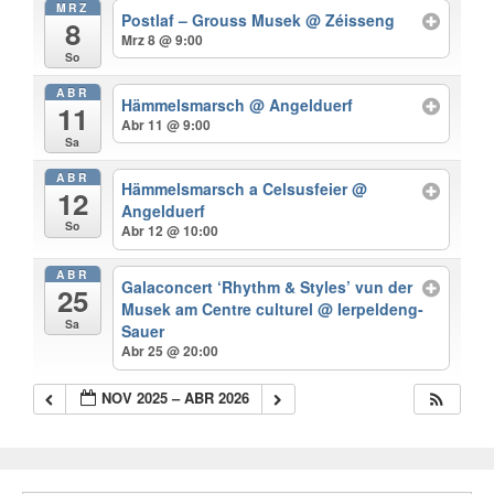
MRZ
Postlaf – Grouss Musek
@ Zéisseng
8
Mrz 8 @ 9:00
So
ABR
Hämmelsmarsch
@ Angelduerf
11
Abr 11 @ 9:00
Sa
ABR
Hämmelsmarsch a Celsusfeier
@
12
Angelduerf
So
Abr 12 @ 10:00
ABR
Galaconcert ‘Rhythm & Styles’ vun der
25
Musek am Centre culturel
@ Ierpeldeng-
Sa
Sauer
Abr 25 @ 20:00
NOV 2025 – ABR 2026