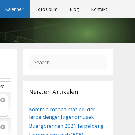
Kalenner
Fotoalbum
Blog
Kontakt
Search
for:
Day
Neisten Artikelen
Komm a maach mat bei der
Ierpeldenger Jugendmusek
Buergbrennen 2021 Ierpeldeng
Hämmelsmarsch 2020