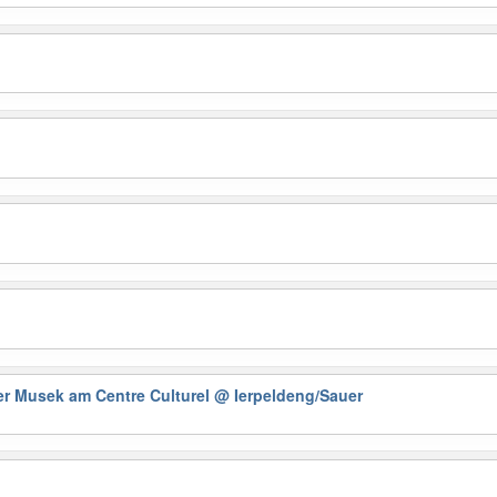
der Musek am Centre Culturel
@ Ierpeldeng/Sauer