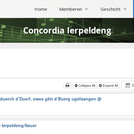
Home
Memberen
Geschicht
Concordia Ierpeldeng
Collapse All
Expand All
duerch d’Duerf, owes gëtt d’Buerg ugefaangen
@
 Ierpeldeng/Sauer