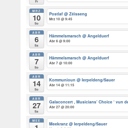
Fr
MRZ
Postlaf
@ Zéisseng
10
Mrz 10 @ 9:45
So
ABR
Hämmelsmarsch
@ Angelduerf
6
Abr 6 @ 9:00
Sa
ABR
Hämmelsmarsch
@ Angelduerf
7
Abr 7 @ 10:00
So
ABR
Kommunioun
@ Ierpeldeng/Sauer
14
Abr 14 @ 11:15
So
ABR
Galaconcert , Musicians’ Choice ‘ vun 
27
Abr 27 @ 20:00
Sa
MEE
Meekranz
@ Ierpeldeng/Sauer
1