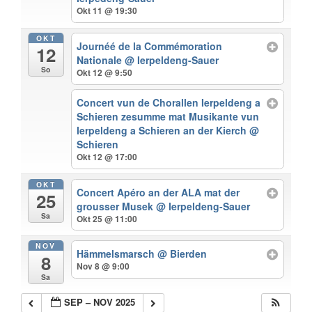
Okt 11 @ 19:30
OKT
Journéé de la Commémoration
12
Nationale
@ Ierpeldeng-Sauer
So
Okt 12 @ 9:50
Concert vun de Chorallen Ierpeldeng a
Schieren zesumme mat Musikante vun
Ierpeldeng a Schieren an der Kierch
@
Schieren
Okt 12 @ 17:00
OKT
Concert Apéro an der ALA mat der
25
grousser Musek
@ Ierpeldeng-Sauer
Sa
Okt 25 @ 11:00
NOV
Hämmelsmarsch
@ Bierden
8
Nov 8 @ 9:00
Sa
SEP – NOV 2025