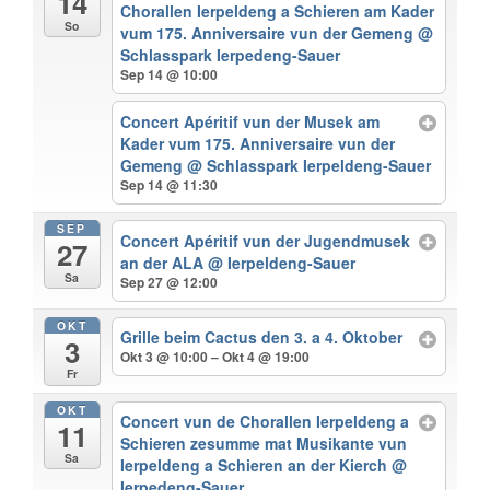
14
Chorallen Ierpeldeng a Schieren am Kader
So
vum 175. Anniversaire vun der Gemeng
@
Schlasspark Ierpedeng-Sauer
Sep 14 @ 10:00
Concert Apéritif vun der Musek am
Kader vum 175. Anniversaire vun der
Gemeng
@ Schlasspark Ierpeldeng-Sauer
Sep 14 @ 11:30
SEP
Concert Apéritif vun der Jugendmusek
27
an der ALA
@ Ierpeldeng-Sauer
Sa
Sep 27 @ 12:00
OKT
Grille beim Cactus den 3. a 4. Oktober
3
Okt 3 @ 10:00 – Okt 4 @ 19:00
Fr
OKT
Concert vun de Chorallen Ierpeldeng a
11
Schieren zesumme mat Musikante vun
Sa
Ierpeldeng a Schieren an der Kierch
@
Ierpedeng-Sauer