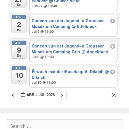
Parkfest
@ Colmer-Bierg
Sa
Jun 27 @ 19:30
JUL
Concert vun der Jugend- a Grousser
2
Musek um Camping
@ Ettelbréck
Do
Jul 2 @ 19:00
JUL
Concert vun der Jugend- a Grousser
9
Musek um Camping Gritt
@ Angelduerf
Do
Jul 9 @ 19:00
JUL
Ëmzuch mat der Musek op Al Dikrich
@
10
Dikrich
Fr
Jul 10 @ 19:00
ABR – JUL 2026
Search