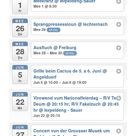
Meekranz
@ Ierpeldeng-Sauer
1
Mee 1 @ 8:30
Fr
MEE
Sprangpressessioun
@ Iechternach
26
Mee 26
all-day
Dë
MEE
Ausfluch
@ Freiburg
28
Mee 28 – Mee 30
all-day
Do
JUN
Grille beim Cactus de 5. a 6. Juni
@
5
Angelduerf
Fr
Jun 5 @ 10:00 – Jun 6 @ 19:00
JUN
Virowend vum Nationalfeierdag – R/V Te
22
Deum @ 20:15 hr; R/V Fakelzuch @ 20:45
Mé
hr
@ Ierpeldeng - Sauer
Jun 22 @ 20:15
JUN
Concert vun der Grousser Musek um
27