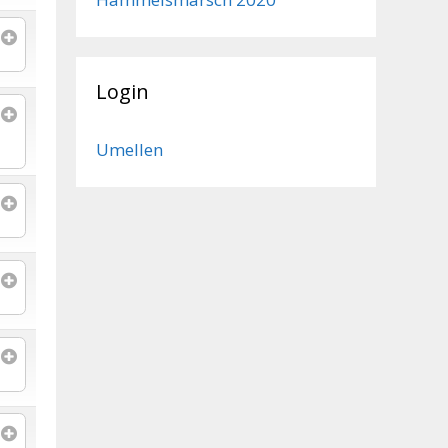
Login
Umellen
g