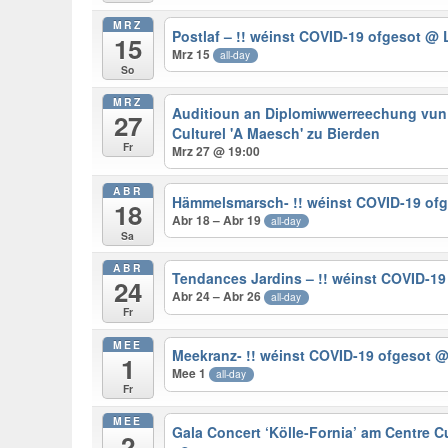
MRZ
Postlaf – !! wéinst COVID-19 ofgesot
@ 
15
Mrz 15
all-day
So
MRZ
Auditioun an Diplomiwwerreechung vun
27
Culturel 'A Maesch' zu Bierden
Fr
Mrz 27 @ 19:00
ABR
Hämmelsmarsch- !! wéinst COVID-19 of
18
Abr 18 – Abr 19
all-day
Sa
ABR
Tendances Jardins – !! wéinst COVID-1
24
Abr 24 – Abr 26
all-day
Fr
MEE
Meekranz- !! wéinst COVID-19 ofgesot
@
1
Mee 1
all-day
Fr
MEE
Gala Concert ‘Kölle-Fornia’ am Centre Cu
2