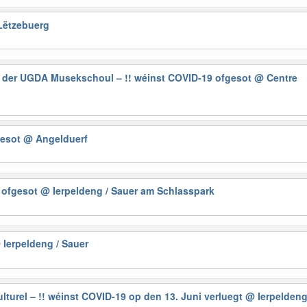
Lëtzebuerg
 der UGDA Musekschoul – !! wéinst COVID-19 ofgesot
@ Centre
gesot
@ Angelduerf
9 ofgesot
@ Ierpeldeng / Sauer am Schlasspark
 Ierpeldeng / Sauer
lturel – !! wéinst COVID-19 op den 13. Juni verluegt
@ Ierpelden