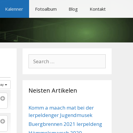
Kalenner
Fotoalbum
Blog
Kontakt
Search
for:
Day
Neisten Artikelen
Komm a maach mat bei der
Ierpeldenger Jugendmusek
Buergbrennen 2021 Ierpeldeng
Hämmelsmarsch 2020