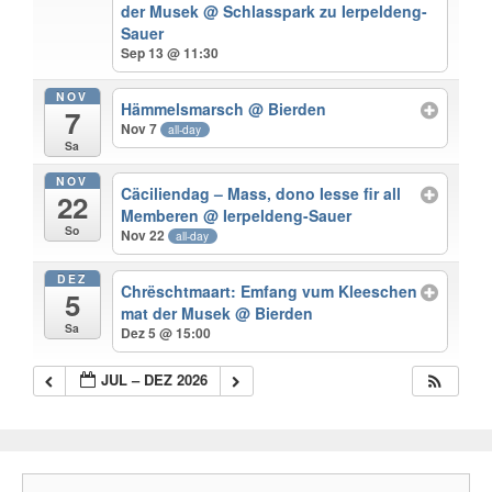
der Musek
@ Schlasspark zu Ierpeldeng-
Sauer
Sep 13 @ 11:30
NOV
Hämmelsmarsch
@ Bierden
7
Nov 7
all-day
Sa
NOV
Cäciliendag – Mass, dono Iesse fir all
22
Memberen
@ Ierpeldeng-Sauer
So
Nov 22
all-day
DEZ
Chrëschtmaart: Emfang vum Kleeschen
5
mat der Musek
@ Bierden
Sa
Dez 5 @ 15:00
JUL – DEZ 2026
Search