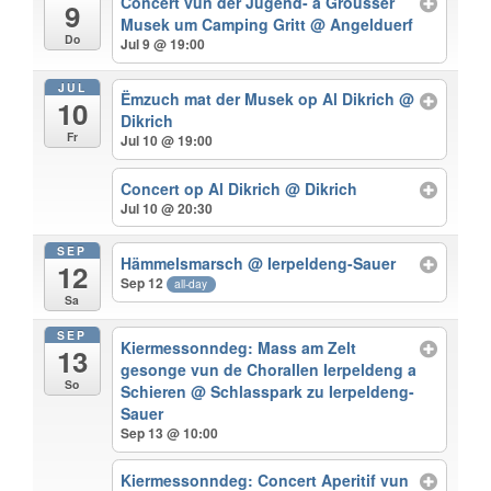
Concert vun der Jugend- a Grousser
9
Musek um Camping Gritt
@ Angelduerf
Do
Jul 9 @ 19:00
JUL
Ëmzuch mat der Musek op Al Dikrich
@
10
Dikrich
Fr
Jul 10 @ 19:00
Concert op Al Dikrich
@ Dikrich
Jul 10 @ 20:30
SEP
Hämmelsmarsch
@ Ierpeldeng-Sauer
12
Sep 12
all-day
Sa
SEP
Kiermessonndeg: Mass am Zelt
13
gesonge vun de Chorallen Ierpeldeng a
So
Schieren
@ Schlasspark zu Ierpeldeng-
Sauer
Sep 13 @ 10:00
Kiermessonndeg: Concert Aperitif vun