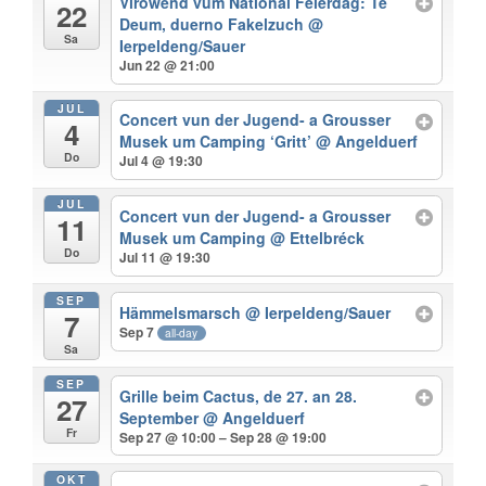
Virowend vum National Feierdag: Te
22
Deum, duerno Fakelzuch
@
Sa
Ierpeldeng/Sauer
Jun 22 @ 21:00
JUL
Concert vun der Jugend- a Grousser
4
Musek um Camping ‘Gritt’
@ Angelduerf
Do
Jul 4 @ 19:30
JUL
Concert vun der Jugend- a Grousser
11
Musek um Camping
@ Ettelbréck
Do
Jul 11 @ 19:30
SEP
Hämmelsmarsch
@ Ierpeldeng/Sauer
7
Sep 7
all-day
Sa
SEP
Grille beim Cactus, de 27. an 28.
27
September
@ Angelduerf
Fr
Sep 27 @ 10:00 – Sep 28 @ 19:00
OKT