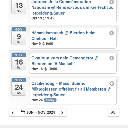
Journée de la Commémoration
13
Nationale
@ Rendez-vous um Kierfecht zu
So
Ierpeldeng/Sauer
Okt 13 @ 9:45
NOV
Hämmelsmarsch
@ Bierden beim
9
Chelius - Haff
Sa
Nov 9 @ 9:00
NOV
Ovatioun vum neie Gemengerot
@
16
Bierden an 'A Maesch'
Sa
Nov 16 @ 19:00
NOV
Cäciliendag – Mass, duerno
24
Mëttegiessen offréiert fir all Memberen
@
So
Ierpeldeng/Sauer
Nov 24
all-day
JUN – NOV 2024