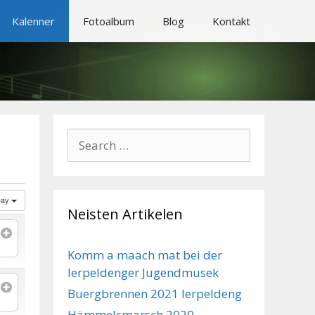
Kalenner
Fotoalbum
Blog
Kontakt
Search
for:
Day
Neisten Artikelen
Komm a maach mat bei der
Ierpeldenger Jugendmusek
Buergbrennen 2021 Ierpeldeng
Hämmelsmarsch 2020