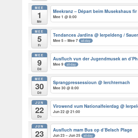
MEE
Meekranz – Départ beim Musekshaus fir
1
Mee 1 @ 8:00
Mé
MEE
Tendances Jardins
@ Ierpeldeng / Saue
5
Mee 5 – Mee 7
all-day
Fr
MEE
Ausfluch vun der Jugendmusek an d’Ph
9
Mee 9
all-day
Dë
MEE
Sprangpressessioun
@ Ierchternach
30
Mee 30 @ 8:00
Dë
JUN
Virowend vum Nationalfeierdag
@ Ierpe
22
Jun 22 @ 21:00
Do
JUN
Ausfluch mam Bus op d’Belsch Plage
23
Jun 23 – Jun 25
all-day