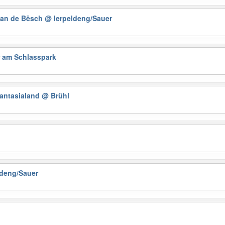
 an de Bësch
@ Ierpeldeng/Sauer
r am Schlasspark
antasialand
@ Brühl
ldeng/Sauer