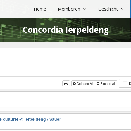
Home
Memberen
Geschicht
Concordia Ierpeldeng
Collapse All
Expand All
e culturel
@ Ierpeldeng / Sauer