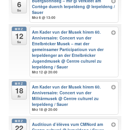
Buergsonndeg – mir gi verkleet am
6
Cortège duerch Ierpeldeng
@ Ierpeldeng /
So
Sauer
Mrz 6 @ 13:00
MRZ
Am Kader vun der Musek hirem 60.
12
Anniversaire: Concert vun der
Sa
Ettelbrécker Musek – mat der
gemeinsamer Participatioun vun der
Ierpeldenger an der Ettelbrécker
Jugendmusek
@ Centre culturel zu
Ierpeldeng / Sauer
Mrz 12 @ 20:00
MRZ
Am Kader vun der Musek hirem 60.
18
Anniversaire: Concert vun der
Fr
Militärmusek
@ Centre culturel zu
Ierpeldeng / Sauer
Mrz 18 @ 20:00
MRZ
Auditioun d’élèves vum CMNord am
22
Centre culturel
@ Ierpeldeng / Sauer