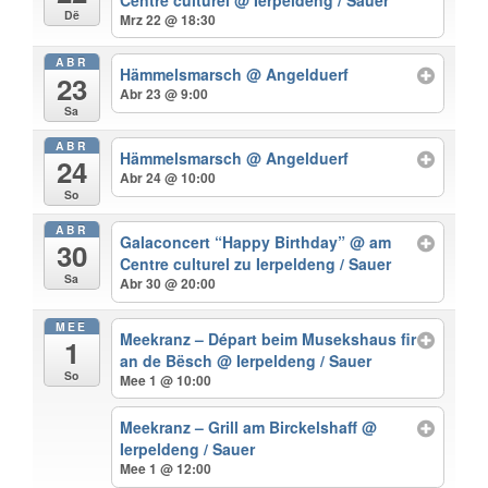
Dë
Mrz 22 @ 18:30
ABR
Hämmelsmarsch
@ Angelduerf
23
Abr 23 @ 9:00
Sa
ABR
Hämmelsmarsch
@ Angelduerf
24
Abr 24 @ 10:00
So
ABR
Galaconcert “Happy Birthday”
@ am
30
Centre culturel zu Ierpeldeng / Sauer
Sa
Abr 30 @ 20:00
MEE
Meekranz – Départ beim Musekshaus fir
1
an de Bësch
@ Ierpeldeng / Sauer
So
Mee 1 @ 10:00
Meekranz – Grill am Birckelshaff
@
Ierpeldeng / Sauer
Mee 1 @ 12:00