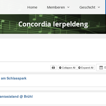
Home
Memberen
Geschicht
Concordia Ierpeldeng
Collapse All
Expand All
r am Schlasspark
antasialand
@ Brühl