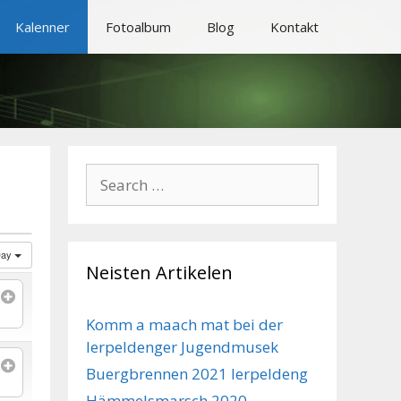
Kalenner
Fotoalbum
Blog
Kontakt
Search
for:
Day
Neisten Artikelen
Komm a maach mat bei der
Ierpeldenger Jugendmusek
Buergbrennen 2021 Ierpeldeng
Hämmelsmarsch 2020