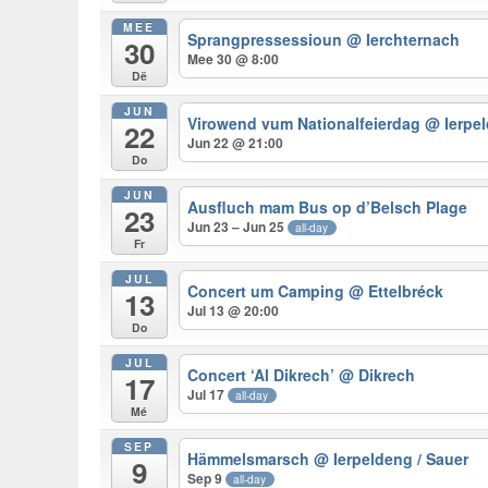
MEE
Sprangpressessioun
@ Ierchternach
30
Mee 30 @ 8:00
Dë
JUN
Virowend vum Nationalfeierdag
@ Ierpe
22
Jun 22 @ 21:00
Do
JUN
Ausfluch mam Bus op d’Belsch Plage
23
Jun 23 – Jun 25
all-day
Fr
JUL
Concert um Camping
@ Ettelbréck
13
Jul 13 @ 20:00
Do
JUL
Concert ‘Al Dikrech’
@ Dikrech
17
Jul 17
all-day
Mé
SEP
Hämmelsmarsch
@ Ierpeldeng / Sauer
9
Sep 9
all-day