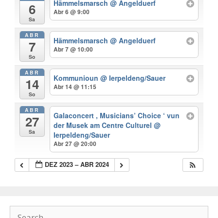
Hämmelsmarsch
@ Angelduerf
6
Abr 6 @ 9:00
Sa
ABR
Hämmelsmarsch
@ Angelduerf
7
Abr 7 @ 10:00
So
ABR
Kommunioun
@ Ierpeldeng/Sauer
14
Abr 14 @ 11:15
So
ABR
Galaconcert , Musicians’ Choice ‘ vun
27
der Musek am Centre Culturel
@
Sa
Ierpeldeng/Sauer
Abr 27 @ 20:00
DEZ 2023 – ABR 2024
Search