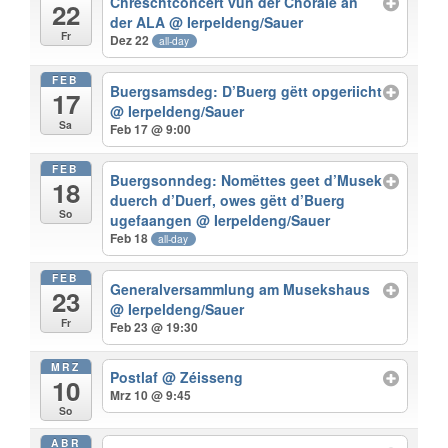
Chrëschtconcert vun der Chorale an
22
der ALA
@ Ierpeldeng/Sauer
Fr
Dez 22
all-day
FEB
Buergsamsdeg: D’Buerg gëtt opgeriicht
17
@ Ierpeldeng/Sauer
Sa
Feb 17 @ 9:00
FEB
Buergsonndeg: Nomëttes geet d’Musek
18
duerch d’Duerf, owes gëtt d’Buerg
So
ugefaangen
@ Ierpeldeng/Sauer
Feb 18
all-day
FEB
Generalversammlung am Musekshaus
23
@ Ierpeldeng/Sauer
Fr
Feb 23 @ 19:30
MRZ
Postlaf
@ Zéisseng
10
Mrz 10 @ 9:45
So
ABR