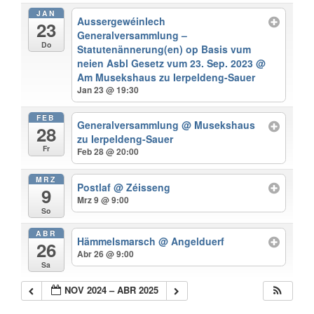
JAN
Aussergewéinlech
23
Generalversammlung –
Do
Statutenännerung(en) op Basis vum
neien Asbl Gesetz vum 23. Sep. 2023
@
Am Musekshaus zu Ierpeldeng-Sauer
Jan 23 @ 19:30
FEB
Generalversammlung
@ Musekshaus
28
zu Ierpeldeng-Sauer
Fr
Feb 28 @ 20:00
MRZ
Postlaf
@ Zéisseng
9
Mrz 9 @ 9:00
So
ABR
Hämmelsmarsch
@ Angelduerf
26
Abr 26 @ 9:00
Sa
NOV 2024 – ABR 2025