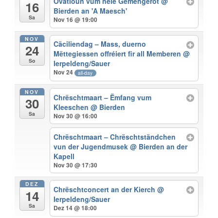
Ovatioun vum neie Gemengerot
@
16
Bierden an 'A Maesch'
Sa
Nov 16 @ 19:00
NOV
Cäciliendag – Mass, duerno
24
Mëttegiessen offréiert fir all Memberen
@
So
Ierpeldeng/Sauer
Nov 24
all-day
NOV
Chrëschtmaart – Ëmfang vum
30
Kleeschen
@ Bierden
Sa
Nov 30 @ 16:00
Chrëschtmaart – Chrëschtständchen
vun der Jugendmusek
@ Bierden an der
Kapell
Nov 30 @ 17:30
DEZ
Chrëschtconcert an der Kierch
@
14
Ierpeldeng/Sauer
Sa
Dez 14 @ 18:00