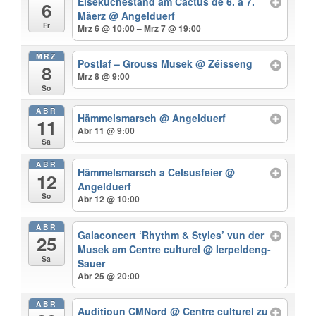
Eisekuchestand am Cactus de 6. a 7.
6
Mäerz
@ Angelduerf
Fr
Mrz 6 @ 10:00 – Mrz 7 @ 19:00
MRZ
Postlaf – Grouss Musek
@ Zéisseng
8
Mrz 8 @ 9:00
So
ABR
Hämmelsmarsch
@ Angelduerf
11
Abr 11 @ 9:00
Sa
ABR
Hämmelsmarsch a Celsusfeier
@
12
Angelduerf
So
Abr 12 @ 10:00
ABR
Galaconcert ‘Rhythm & Styles’ vun der
25
Musek am Centre culturel
@ Ierpeldeng-
Sa
Sauer
Abr 25 @ 20:00
ABR
Auditioun CMNord
@ Centre culturel zu