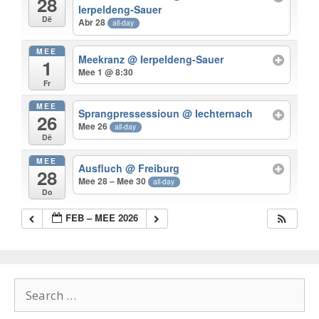
28
Ierpeldeng-Sauer
Dë
Abr 28
all-day
MEE
Meekranz
@ Ierpeldeng-Sauer
1
Mee 1 @ 8:30
Fr
MEE
Sprangpressessioun
@ Iechternach
26
Mee 26
all-day
Dë
MEE
Ausfluch
@ Freiburg
28
Mee 28 – Mee 30
all-day
Do
FEB – MEE 2026
Search
for: