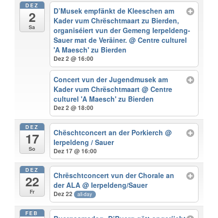
DEZ
D’Musek empfänkt de Kleeschen am
2
Kader vum Chrëschtmaart zu Bierden,
Sa
organiséiert vun der Gemeng Ierpeldeng-
Sauer mat de Veräiner.
@ Centre culturel
'A Maesch' zu Bierden
Dez 2 @ 16:00
Concert vun der Jugendmusek am
Kader vum Chrëschtmaart
@ Centre
culturel 'A Maesch' zu Bierden
Dez 2 @ 18:00
DEZ
Chëschtconcert an der Porkierch
@
17
Ierpeldeng / Sauer
So
Dez 17 @ 16:00
DEZ
Chrëschtconcert vun der Chorale an
22
der ALA
@ Ierpeldeng/Sauer
Fr
Dez 22
all-day
FEB