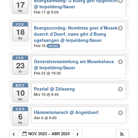
Buergsamsdeg: D’Buerg gëtt opgeriicht
17
@ Ierpeldeng/Sauer
Sa
Feb 17 @ 9:00
FEB
Buergsonndeg: Nomëttes geet d’Musek
18
duerch d’Duerf, owes gëtt d’Buerg
So
ugefaangen
@ Ierpeldeng/Sauer
Feb 18
all-day
FEB
Generalversammlung am Musekshaus
23
@ Ierpeldeng/Sauer
Fr
Feb 23 @ 19:30
MRZ
Postlaf
@ Zéisseng
10
Mrz 10 @ 9:45
So
ABR
Hämmelsmarsch
@ Angelduerf
6
Abr 6 @ 9:00
Sa
NOV 2023 – ABR 2024