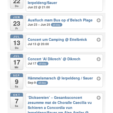
22
Ierpeldeng/Sauer
Do
Jun 22 @ 21:00
JUN
Ausfluch mam Bus op d’Belsch Plage
23
Jun 23 – Jun 25
all-day
Fr
JUL
Concert um Camping
@ Ettelbréck
13
Jul 13 @ 20:00
Do
JUL
Concert ‘Al Dikrech’
@ Dikrech
17
Jul 17
all-day
Mé
SEP
Hämmelsmarsch
@ Ierpeldeng / Sauer
9
Sep 9
all-day
Sa
OKT
‘Dicksereien’ – Gesanksconcert
7
zesumme mat de Choralle Caecilia vu
Sa
Schieren a Concordia vun
Ierpeldeng/Sauer am Alen Atelier
@