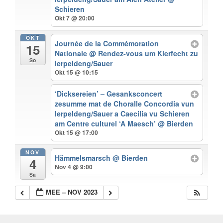
Schieren
Okt 7 @ 20:00
OKT
Journée de la Commémoration
15
Nationale
@ Rendez-vous um Kierfecht zu
So
Ierpeldeng/Sauer
Okt 15 @ 10:15
‘Dicksereien’ – Gesanksconcert
zesumme mat de Choralle Concordia vun
Ierpeldeng/Sauer a Caecilia vu Schieren
am Centre culturel ‘A Maesch’
@ Bierden
Okt 15 @ 17:00
NOV
Hämmelsmarsch
@ Bierden
4
Nov 4 @ 9:00
Sa
MEE – NOV 2023