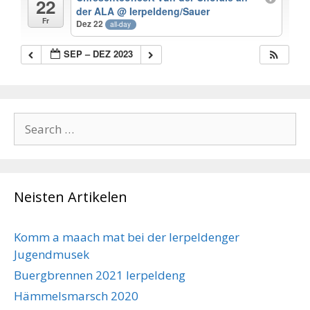
22
der ALA
@ Ierpeldeng/Sauer
Fr
Dez 22
all-day
SEP – DEZ 2023
Search
for:
Neisten Artikelen
Komm a maach mat bei der Ierpeldenger
Jugendmusek
Buergbrennen 2021 Ierpeldeng
Hämmelsmarsch 2020