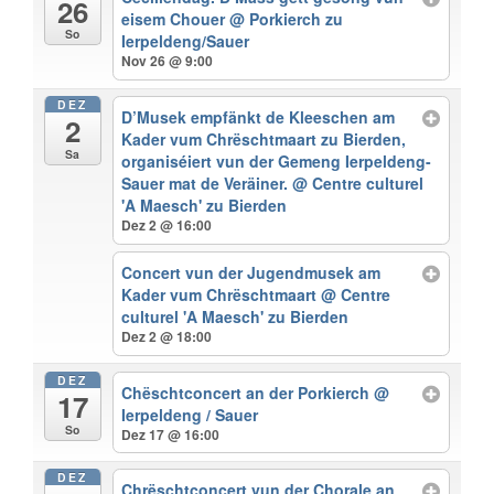
26
eisem Chouer
@ Porkierch zu
So
Ierpeldeng/Sauer
Nov 26 @ 9:00
DEZ
D’Musek empfänkt de Kleeschen am
2
Kader vum Chrëschtmaart zu Bierden,
Sa
organiséiert vun der Gemeng Ierpeldeng-
Sauer mat de Veräiner.
@ Centre culturel
'A Maesch' zu Bierden
Dez 2 @ 16:00
Concert vun der Jugendmusek am
Kader vum Chrëschtmaart
@ Centre
culturel 'A Maesch' zu Bierden
Dez 2 @ 18:00
DEZ
Chëschtconcert an der Porkierch
@
17
Ierpeldeng / Sauer
So
Dez 17 @ 16:00
DEZ
Chrëschtconcert vun der Chorale an