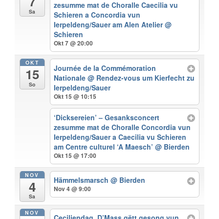
7
zesumme mat de Choralle Caecilia vu
Sa
Schieren a Concordia vun
Ierpeldeng/Sauer am Alen Atelier
@
Schieren
Okt 7 @ 20:00
OKT
Journée de la Commémoration
15
Nationale
@ Rendez-vous um Kierfecht zu
So
Ierpeldeng/Sauer
Okt 15 @ 10:15
‘Dicksereien’ – Gesanksconcert
zesumme mat de Choralle Concordia vun
Ierpeldeng/Sauer a Caecilia vu Schieren
am Centre culturel ‘A Maesch’
@ Bierden
Okt 15 @ 17:00
NOV
Hämmelsmarsch
@ Bierden
4
Nov 4 @ 9:00
Sa
NOV
Ceciliendag. D’Mass gëtt gesong vun