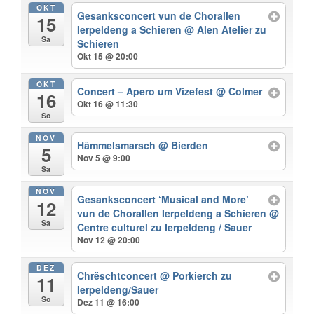
OKT
Gesanksconcert vun de Chorallen
15
Ierpeldeng a Schieren
@ Alen Atelier zu
Sa
Schieren
Okt 15 @ 20:00
OKT
Concert – Apero um Vizefest
@ Colmer
16
Okt 16 @ 11:30
So
NOV
Hämmelsmarsch
@ Bierden
5
Nov 5 @ 9:00
Sa
NOV
Gesanksconcert ‘Musical and More’
12
vun de Chorallen Ierpeldeng a Schieren
@
Sa
Centre culturel zu Ierpeldeng / Sauer
Nov 12 @ 20:00
DEZ
Chrëschtconcert
@ Porkierch zu
11
Ierpeldeng/Sauer
So
Dez 11 @ 16:00