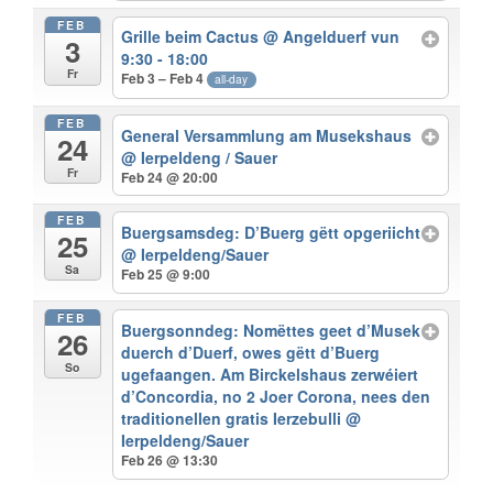
FEB
Grille beim Cactus
@ Angelduerf vun
3
9:30 - 18:00
Fr
Feb 3 – Feb 4
all-day
FEB
General Versammlung am Musekshaus
24
@ Ierpeldeng / Sauer
Fr
Feb 24 @ 20:00
FEB
Buergsamsdeg: D’Buerg gëtt opgeriicht
25
@ Ierpeldeng/Sauer
Sa
Feb 25 @ 9:00
FEB
Buergsonndeg: Nomëttes geet d’Musek
26
duerch d’Duerf, owes gëtt d’Buerg
So
ugefaangen. Am Birckelshaus zerwéiert
d’Concordia, no 2 Joer Corona, nees den
traditionellen gratis Ierzebulli
@
Ierpeldeng/Sauer
Feb 26 @ 13:30