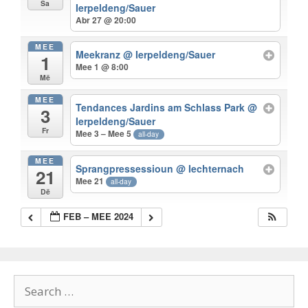
Sa
Ierpeldeng/Sauer
Abr 27 @ 20:00
MEE
Meekranz
@ Ierpeldeng/Sauer
1
Mee 1 @ 8:00
Më
MEE
Tendances Jardins am Schlass Park
@
3
Ierpeldeng/Sauer
Fr
Mee 3 – Mee 5
all-day
MEE
Sprangpressessioun
@ Iechternach
21
Mee 21
all-day
Dë
FEB – MEE 2024
Search
for: