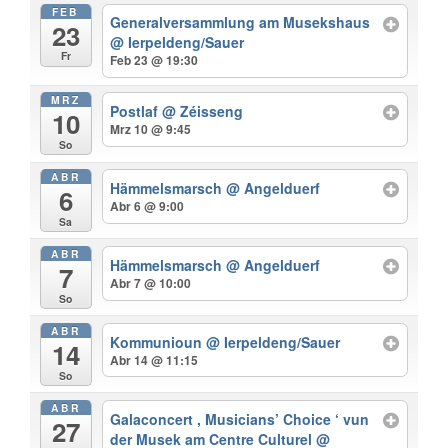
FEB
Generalversammlung am Musekshaus
23
@ Ierpeldeng/Sauer
Fr
Feb 23 @ 19:30
MRZ
Postlaf
@ Zéisseng
10
Mrz 10 @ 9:45
So
ABR
Hämmelsmarsch
@ Angelduerf
6
Abr 6 @ 9:00
Sa
ABR
Hämmelsmarsch
@ Angelduerf
7
Abr 7 @ 10:00
So
ABR
Kommunioun
@ Ierpeldeng/Sauer
14
Abr 14 @ 11:15
So
ABR
Galaconcert , Musicians’ Choice ‘ vun
27
der Musek am Centre Culturel
@