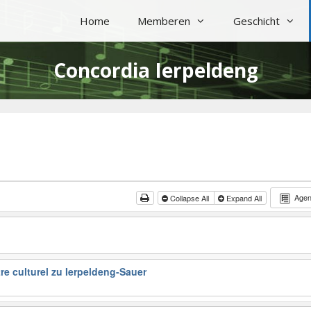
Home
Memberen
Geschicht
Concordia Ierpeldeng
Age
Collapse All
Expand All
re culturel zu Ierpeldeng-Sauer