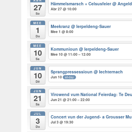
ABR
Hämmelsmarsch + Celsusfeier
@ Angeld
27
Abr 27 @ 10:00
So
MEE
Meekranz
@ Ierpeldeng-Sauer
1
Mee 1 @ 8:00
Do
MEE
Kommunioun
@ Ierpeldeng-Sauer
10
Mee 10 @ 11:00 – 12:00
Sa
JUN
Sprangpressessioun
@ Iechternach
10
Jun 10
all-day
Dë
JUN
Virowend vum National Feierdag: Te D
21
Jun 21 @ 21:00 – 22:00
Sa
JUL
Concert vun der Jugend- a Grousser 
3
Jul 3 @ 19:30
Do