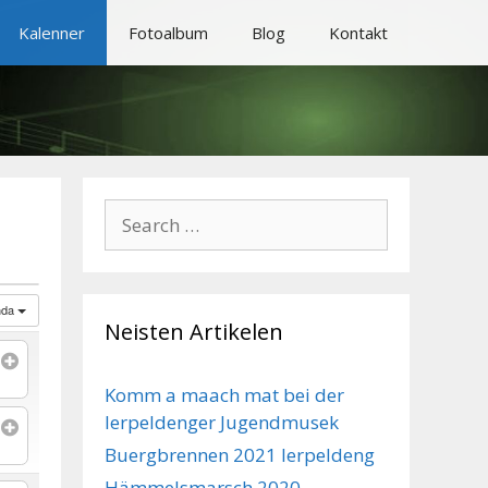
Kalenner
Fotoalbum
Blog
Kontakt
Search
for:
nda
Neisten Artikelen
Komm a maach mat bei der
Ierpeldenger Jugendmusek
Buergbrennen 2021 Ierpeldeng
Hämmelsmarsch 2020