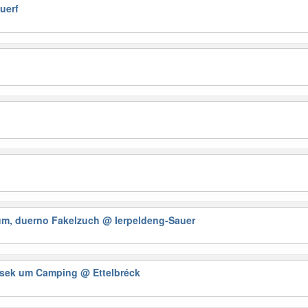
uerf
eum, duerno Fakelzuch
@ Ierpeldeng-Sauer
Musek um Camping
@ Ettelbréck