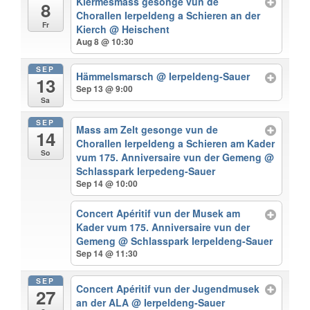
Kiermesmass gesonge vun de
8
Chorallen Ierpeldeng a Schieren an der
Fr
Kierch
@ Heischent
Aug 8 @ 10:30
SEP
Hämmelsmarsch
@ Ierpeldeng-Sauer
13
Sep 13 @ 9:00
Sa
SEP
Mass am Zelt gesonge vun de
14
Chorallen Ierpeldeng a Schieren am Kader
So
vum 175. Anniversaire vun der Gemeng
@
Schlasspark Ierpedeng-Sauer
Sep 14 @ 10:00
Concert Apéritif vun der Musek am
Kader vum 175. Anniversaire vun der
Gemeng
@ Schlasspark Ierpeldeng-Sauer
Sep 14 @ 11:30
SEP
Concert Apéritif vun der Jugendmusek
27
an der ALA
@ Ierpeldeng-Sauer