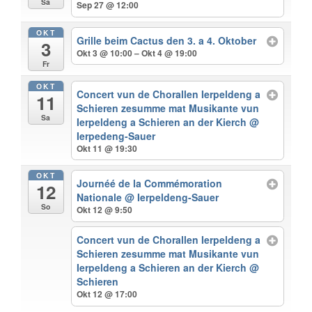
Sa
Sep 27 @ 12:00
OKT
Grille beim Cactus den 3. a 4. Oktober
3
Okt 3 @ 10:00 – Okt 4 @ 19:00
Fr
OKT
Concert vun de Chorallen Ierpeldeng a
11
Schieren zesumme mat Musikante vun
Sa
Ierpeldeng a Schieren an der Kierch
@
Ierpedeng-Sauer
Okt 11 @ 19:30
OKT
Journéé de la Commémoration
12
Nationale
@ Ierpeldeng-Sauer
So
Okt 12 @ 9:50
Concert vun de Chorallen Ierpeldeng a
Schieren zesumme mat Musikante vun
Ierpeldeng a Schieren an der Kierch
@
Schieren
Okt 12 @ 17:00