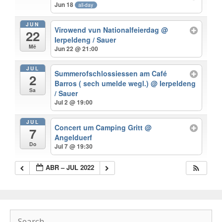
Jun 18
all-day
JUN
Virowend vun Nationalfeierdag
@
22
Ierpeldeng / Sauer
Më
Jun 22 @ 21:00
JUL
Summerofschlossiessen am Café
2
Barros ( sech umelde wegl.)
@ Ierpeldeng
Sa
/ Sauer
Jul 2 @ 19:00
JUL
Concert um Camping Gritt
@
7
Angelduerf
Do
Jul 7 @ 19:30
ABR – JUL 2022
Search