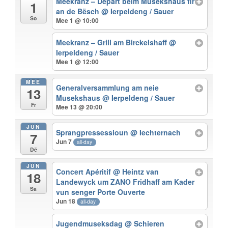
Meekranz – Départ beim Musekshaus fir
1
an de Bësch
@ Ierpeldeng / Sauer
So
Mee 1 @ 10:00
Meekranz – Grill am Birckelshaff
@
Ierpeldeng / Sauer
Mee 1 @ 12:00
MEE
Generalversammlung am neie
13
Musekshaus
@ Ierpeldeng / Sauer
Fr
Mee 13 @ 20:00
JUN
Sprangpressessioun
@ Iechternach
7
Jun 7
all-day
Dë
JUN
Concert Apéritif
@ Heintz van
18
Landewyck um ZANO Fridhaff am Kader
Sa
vun senger Porte Ouverte
Jun 18
all-day
Jugendmuseksdag
@ Schieren