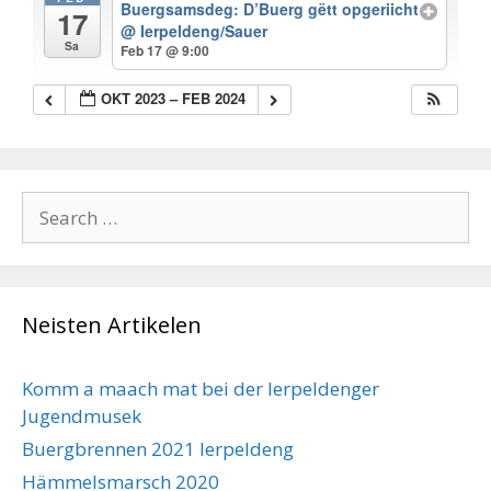
Buergsamsdeg: D’Buerg gëtt opgeriicht
17
@ Ierpeldeng/Sauer
Sa
Feb 17 @ 9:00
OKT 2023 – FEB 2024
Search
for:
Neisten Artikelen
Komm a maach mat bei der Ierpeldenger
Jugendmusek
Buergbrennen 2021 Ierpeldeng
Hämmelsmarsch 2020