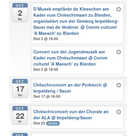
DEZ
D’Musek empfänkt de Kleeschen am
2
Kader vum Chrëschtmaart zu Bierden,
Sa
organiséiert vun der Gemeng Ierpeldeng-
Sauer mat de Veräiner.
@ Centre culturel
'A Maesch' zu Bierden
Dez 2 @ 16:00
Concert vun der Jugendmusek am
Kader vum Chrëschtmaart
@ Centre
culturel 'A Maesch' zu Bierden
Dez 2 @ 18:00
DEZ
Chëschtconcert an der Porkierch
@
17
Ierpeldeng / Sauer
So
Dez 17 @ 16:00
DEZ
Chrëschtconcert vun der Chorale an
22
der ALA
@ Ierpeldeng/Sauer
Fr
Dez 22
all-day
FEB