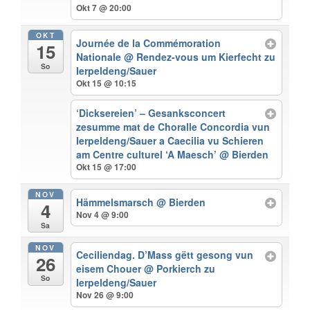
Okt 7 @ 20:00
OKT
Journée de la Commémoration
15
Nationale
@ Rendez-vous um Kierfecht zu
So
Ierpeldeng/Sauer
Okt 15 @ 10:15
‘Dicksereien’ – Gesanksconcert
zesumme mat de Choralle Concordia vun
Ierpeldeng/Sauer a Caecilia vu Schieren
am Centre culturel ‘A Maesch’
@ Bierden
Okt 15 @ 17:00
NOV
Hämmelsmarsch
@ Bierden
4
Nov 4 @ 9:00
Sa
NOV
Ceciliendag. D’Mass gëtt gesong vun
26
eisem Chouer
@ Porkierch zu
So
Ierpeldeng/Sauer
Nov 26 @ 9:00