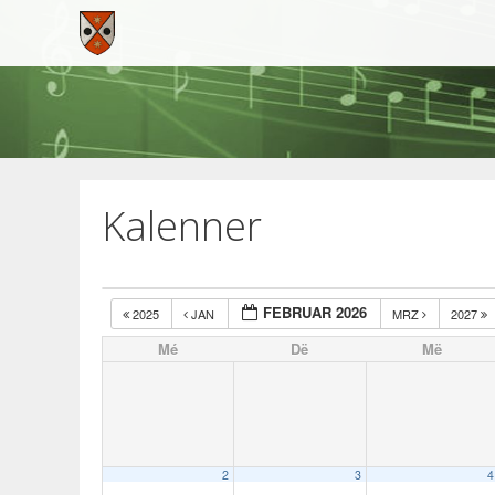
Skip
to
content
Kalenner
FEBRUAR 2026
2025
JAN
MRZ
2027
Mé
Dë
Më
2
3
4