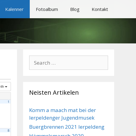
Kalenner
Fotoalbum
Blog
Kontakt
Search
for:
nth
Neisten Artikelen
1
Komm a maach mat bei der
Ierpeldenger Jugendmusek
Buergbrennen 2021 Ierpeldeng
8
Hämmelsmarsch 2020