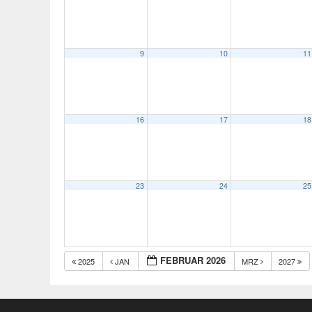
9
10
11
16
17
18
23
24
25
FEBRUAR 2026
2025
JAN
MRZ
2027